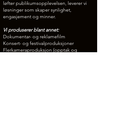
løfter publikumsopplevelsen, leverer vi
løsninger som skaper synlighet,
engasjement og minner.
Vi produserer blant annet:
Dokumentar- og reklamefilm
Konsert- og festivalproduksjoner
Flerkameraproduksjon (opptak og
livestream)
LED-storskjerm og skjermutleie
Bedriftsfilm og innholdsproduksjon
Dronefilm og fotografering
Bryllupsfilm og eventproduksjon​
Selv om vi leverer store produksjoner, er vi
fortsatt et lokalt selskap med korte
beslutningsveier, personlig oppfølging
og stor lidenskap for faget. Vi tror de
beste produksjonene skapes gjennom
ekte samarbeid, kreativitet og et øye for